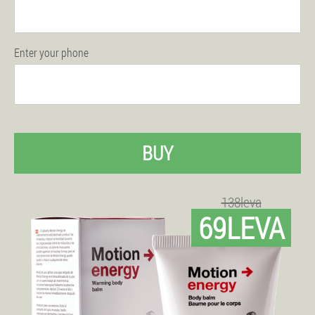
Enter your phone
BUY
138leva
69LEVA